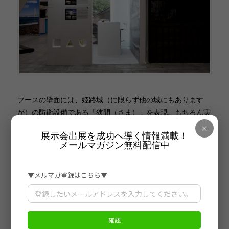
ブースの壁面には、姫路城（に限らず他の城にもあります
が）の防衛設備である「狭間（さま）」を表現。もちろん実
際の狭間は手前が広く、奥が細くなっているものですが、こ
×
展示会出展を成功へ導く情報満載！
のブースではイメージのみの表現となっています。
メールマガジン無料配信中