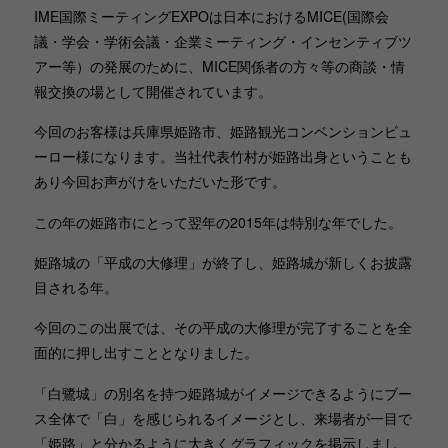
IME国際ミーティングEXPOは日本におけるMICE(国際会
議・学会・学術会議・企業ミーティング・インセンティブツ
アー等）の発展のために、MICE関係者の方々等の商談・情
報交換の場として開催されています。
今回のお客様は兵庫県姫路市、姫路観光コンベンションビュ
ーロー様になります。当社代表竹村が姫路出身ということも
あり今回お声がけをいただいた形です。
この年の姫路市にとって翌年の2015年は特別な年でした。
姫路城の「平成の大修理」が終了し、姫路城が新しくお披露
目される年。
今回のこの出展では、その平成の大修理が完了することを全
面的に押し出すこととなりました。
「白鷺城」の別名を持つ姫路城がイメージできるようにブー
ス全体で「白」を感じられるイメージとし、来場者が一目で
「姫路」と分かるように大きくグラフィックを掲示しまし