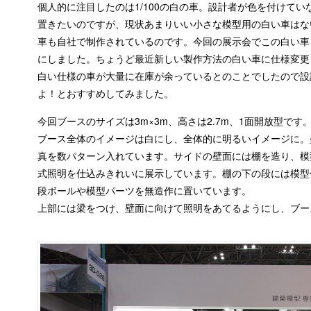
個人的に注目したのは1/100の白の車。設計者が色を付けて
置きたいのですが、現状あまりいい小さな模型用の白い車はな
車も自社で制作されているのです。今回の展示会でこの白い車
にしました。ちょうど最近新しい製作方法の白い車に仕様変更
白い仕様の車が大量に在庫が余っているとのことでしたので設
よ！とおすすめしてみました。
今回ブースのサイズは3m×3m、高さは2.7m、1面開放型です
ブース全体のイメージは白にし、全体的に明るいイメージに。
真を数パターン入れています。サイドの壁面には棚を造り、模
式照明を仕込みきれいに展示しています。棚の下の段には模型
段ボールや模型パーツを無造作に置いています。
上部には梁をつけ、壁面に向けて照明をあてるようにし、ブー