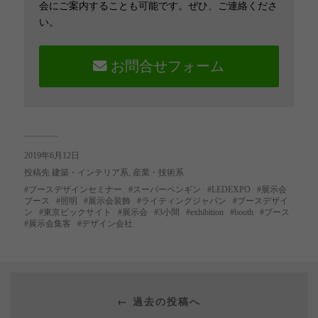
会にご案内することも可能です。ぜひ、ご連絡くださ
い。
お問合せフォーム
2019年6月12日
投稿先
建築・インテリア系
,
産業・技術系
ブースデザインセミナー
スーパーペンギン
LEDEXPO
展示会
ブース
照明
展示会装飾
ライティングジャパン
ブースデザイ
ン
東京ビックサイト
展示会
3小間
exhibition
booth
ブース
展示会集客
デザイン会社
← 過去の投稿へ