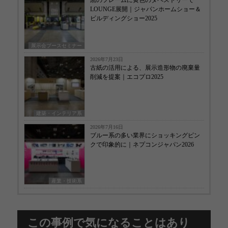
黒のフレームに黄色のタペストリーで
LOUNGE展開｜ジャパンホームショー＆
ビルディングショー2025
展示会ブースセミナー
2026年7月23日
古紙の活用による、展示造形物の廃棄量
削減を提案｜エコプロ2025
建築・インテリア系
2026年7月16日
ブルー系の多い業界にショッキングピン
クで印象的に｜ネプコンジャパン2026
産業・技術系
この事例で気になることはあり