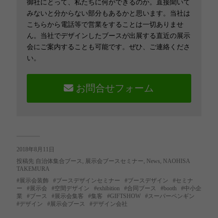
御社にとって、私たちに何ができるのか。直接聞いて
みないと分からない部分もあるかと思います。当社は
こちらから電話等で営業をすることは一切ありませ
ん。当社でデザインしたブースが出展する直近の展示
会にご案内することも可能です。ぜひ、ご連絡くださ
い。
お問合せフォーム
2018年8月11日
投稿先
自治体集合ブース
,
展示会ブースセミナー
,
News
,
NAOHISA
TAKEMURA
展示会装飾
ブースデザインセミナー
ブースデザイン
セミナ
ー
展示会
空間デザイン
exhibition
合同ブース
booth
中小企
業
ブース
展示会集客
集客
GIFTSHOW
スーパーペンギン
デザイン
展示会ブース
デザイン会社