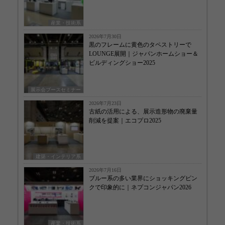
産業・技術系
2026年7月30日
黒のフレームに黄色のタペストリーで
LOUNGE展開｜ジャパンホームショー＆
ビルディングショー2025
展示会ブースセミナー
2026年7月23日
古紙の活用による、展示造形物の廃棄量
削減を提案｜エコプロ2025
建築・インテリア系
2026年7月16日
ブルー系の多い業界にショッキングピン
クで印象的に｜ネプコンジャパン2026
産業・技術系