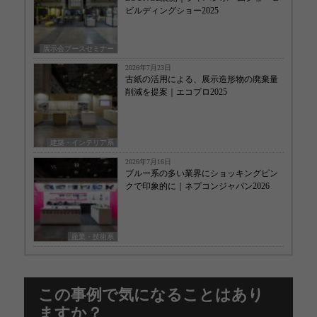
ビルディングショー2025
展示会ブースセミナー
2026年7月23日
古紙の活用による、展示造形物の廃棄量
削減を提案｜エコプロ2025
建築・インテリア系
2026年7月16日
ブルー系の多い業界にショッキングピン
クで印象的に｜ネプコンジャパン2026
産業・技術系
この事例で気になることはあり
ますか？