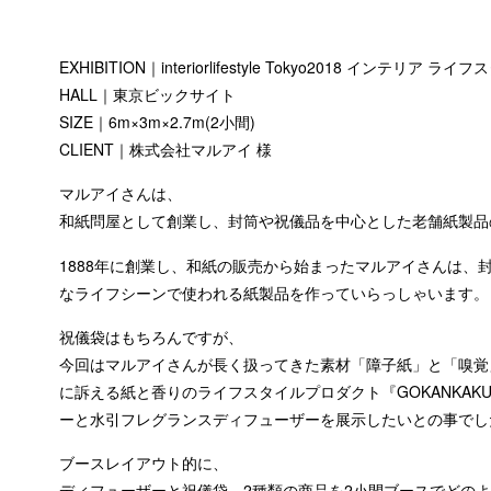
EXHIBITION｜interiorlifestyle Tokyo2018 インテリア ライ
HALL｜東京ビックサイト
SIZE｜6m×3m×2.7m(2小間)
CLIENT｜株式会社マルアイ 様
マルアイさんは、
和紙問屋として創業し、封筒や祝儀品を中心とした老舗紙製品
1888年に創業し、和紙の販売から始まったマルアイさんは、
なライフシーンで使われる紙製品を作っていらっしゃいます。
祝儀袋はもちろんですが、
今回はマルアイさんが長く扱ってきた素材「障子紙」と「嗅覚
に訴える紙と香りのライフスタイルプロダクト『GOKANKA
ーと水引フレグランスディフューザーを展示したいとの事でし
ブースレイアウト的に、
ディフューザーと祝儀袋、2種類の商品を2小間ブースでどの