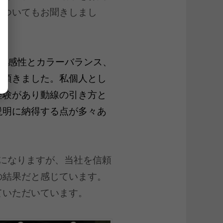
についてもお聞きしまし
んの感性とカラーバランス、
社頂きました。私個人とし
経験があり動線の引き方と
説明に納得する点が多々あ
になりますが、当社を信頼
の結果だと感じています。
ていただいています。