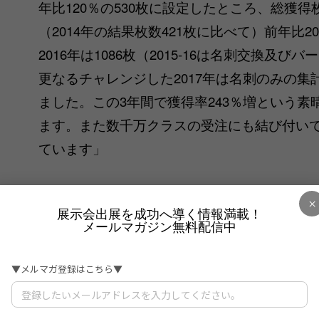
年比120％の530枚に設定したところ、総獲得
（2014年の結果枚数421枚に比べて）前年比
2016年は1086枚（2015-16は名刺交換及
更なるチャレンジした2017年は名刺のみの集計
ました。この3年間で獲得率243％増という
ます。また数千万クラスの受注にも結び付い
ています」
このように貴重な嬉しいご意見をいただきま
×
展示会出展を成功へ導く情報満載！
スはこの3年間基本的なブースの考え方は変え
メールマガジン無料配信中
年の反省点を活かしてバージョンアップして
た、電産さんの方で展示会ブースに置くキャ
ル（当社では勝手にぴーちゃんと命名）」が
る目印になっているのかもしれません。電産