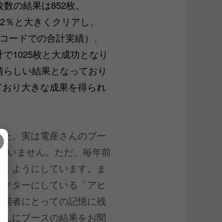
枚数の結果は852枚。
202％と大きくクリアし、
びバーコードでの合計実績）、
で1025枚と大成功となり
素晴らしい結果となっており
ており大きな成果を得られ
した。実は電産さんのブー
ていません。ただ、毎年前
いくようにしています。ま
ラクターにしている「アヒ
来場者にとっての記憶に残
さんにブースの結果をお聞