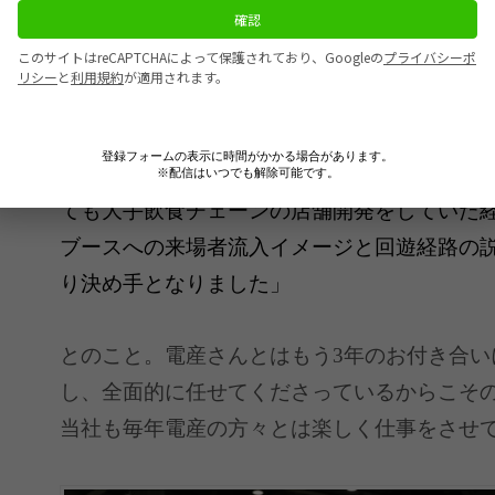
きしたついでに当社へご依頼いただいた理由
た。
「HP上で過去実績/作品集を拝見し、竹村さ
登録フォームの表示に時間がかかる場合があります。
エッジが映える施工デザインが気に入りご来
※配信はいつでも解除可能です。
ても大手飲食チェーンの店舗開発をしていた
ブースへの来場者流入イメージと回遊経路の
り決め手となりました」
とのこと。電産さんとはもう3年のお付き合い
し、全面的に任せてくださっているからこそ
当社も毎年電産の方々とは楽しく仕事をさせ