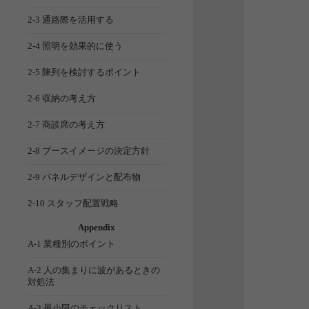
2-3 通路際を活用する
2-4 照明を効果的に使う
2-5 陳列を検討するポイント
2-6 収納の考え方
2-7 商談席の考え方
2-8 ブースイメージの決定方針
2-9 パネルデザインと配布物
2-10 スタッフ配置戦略
Appendix
A-1 業種別のポイント
A-2 人の集まりに波があるときの
対処法
A-3 最小限のチェックリスト